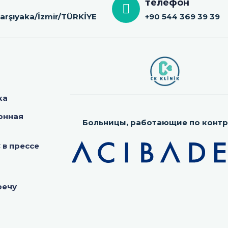
телефон
 Karşıyaka/İzmir/TÜRKİYE
+90 544 369 39 39
ка
онная
Больницы, работающие по контр
в прессе
речу