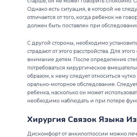
старше, он не может говорить спокойно. 
Однако есть ситуация, в которой не след
отличается от того, когда ребенок не гов
должен быть поставлен при обследовании
С другой стороны, необходимо установить
страдают от этого расстройства. Для этог
внимание детям. После определения сте
потребоваться хирургическое вмешатель
образом, к нему следует относиться чутк
орально-моторное обследование. Следует 
ребенка, насколько он может использоват
необходимо наблюдать и при потере функ
Хирургия Связок Языка И
Дискомфорт от анкилоглоссии можно леч