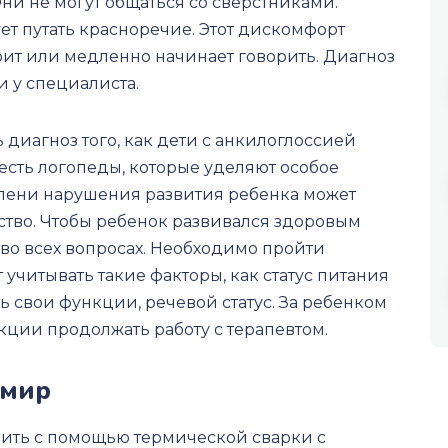
Они не могут общаться со сверстниками.
ует путать красноречие. Этот дискомфорт
орит или медленно начинает говорить. Диагноз
 у специалиста.
 диагноз того, как дети с анкилоглоссией
о есть логопеды, которые уделяют особое
пени нарушения развития ребенка может
ство. Чтобы ребенок развивался здоровым
о во всех вопросах. Необходимо пройти
учитывать такие факторы, как статус питания
ь свои функции, речевой статус. За ребенком
ции продолжать работу с терапевтом.
змир
ить с помощью термической сварки с